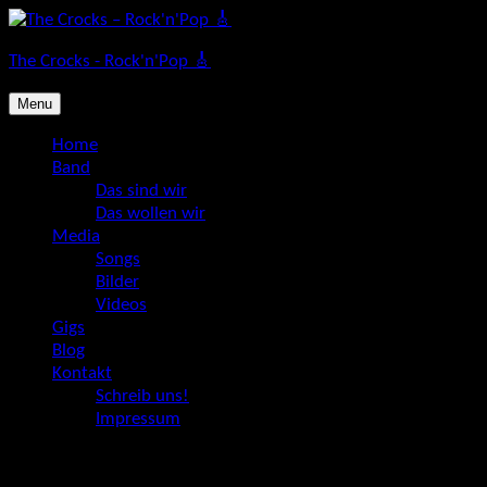
Skip
to
The Crocks - Rock'n'Pop 🎸
content
Menu
Home
Band
Das sind wir
Das wollen wir
Media
Songs
Bilder
Videos
Gigs
Blog
Kontakt
Schreib uns!
Impressum