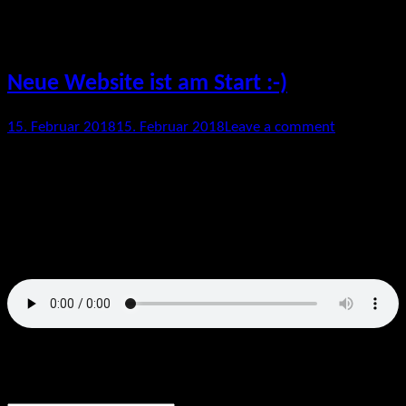
Kategorie:
Uncategorized
Neue Website ist am Start :-)
Posted
15. Februar 2018
15. Februar 2018
Leave a comment
on
Erster Blog-Eintrag 🙂
Hörprobe:
Facebook
Twitter
Email
YouTube
Mobile
Suchst du was bestimmtes?
Phone