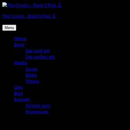
Skip
to
The Crocks - Rock'n'Pop 🎸
content
Menu
Home
Band
Das sind wir
Das wollen wir
Media
Songs
Bilder
Videos
Gigs
Blog
Kontakt
Schreib uns!
Impressum